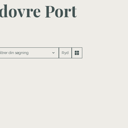
ødovre Port
iltrer din søgning
Ryd