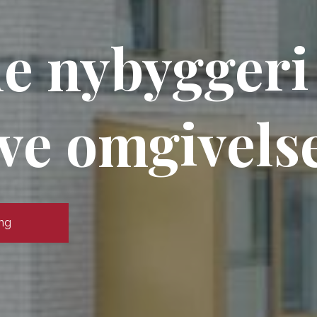
 nybyggeri 
ive omgivels
ing