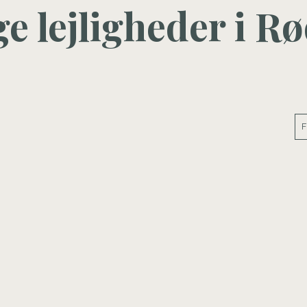
ige lejligheder i R
F