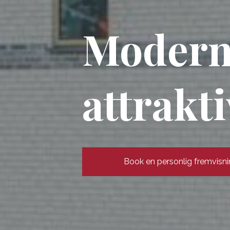
Moderne
attrakt
Book en personlig fremvisn