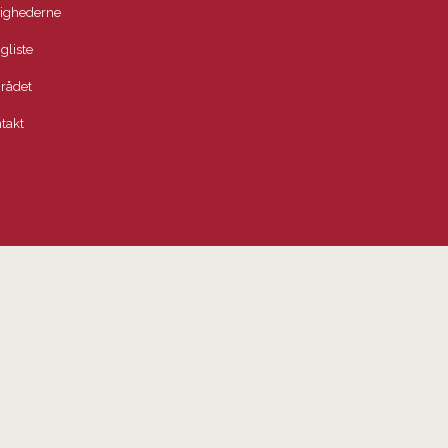
lighederne
igliste
rådet
takt