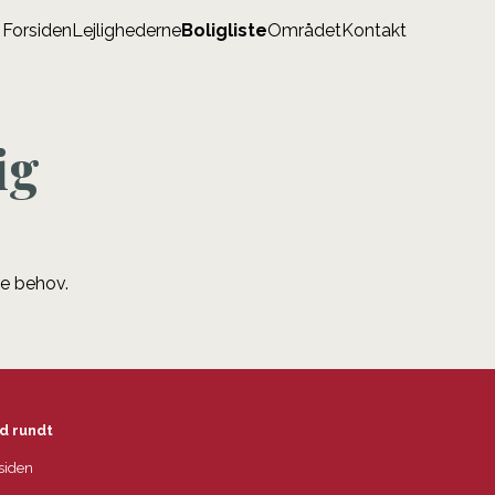
Forsiden
Lejlighederne
Boligliste
Området
Kontakt
ig
ne behov.
d rundt
siden