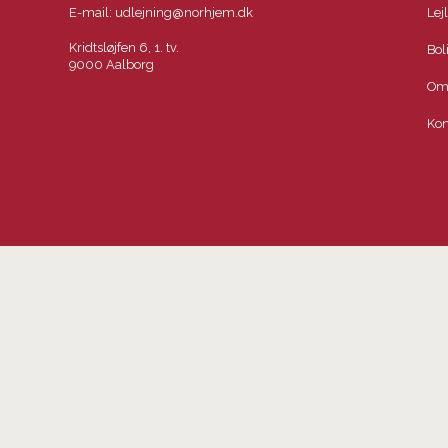
E-mail:
udlejning@norhjem.dk
Lej
Kridtsløjfen 6, 1. tv.
Bol
9000 Aalborg
Om
Kon