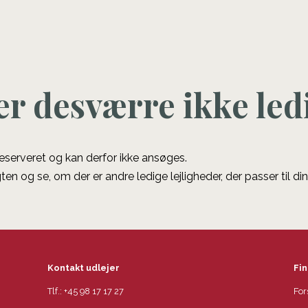
er desværre ikke led
 reserveret og kan derfor ikke ansøges.
ten og se, om der er andre ledige lejligheder, der passer til di
Kontakt udlejer
Fin
Tlf.:
+45 98 17 17 27
For