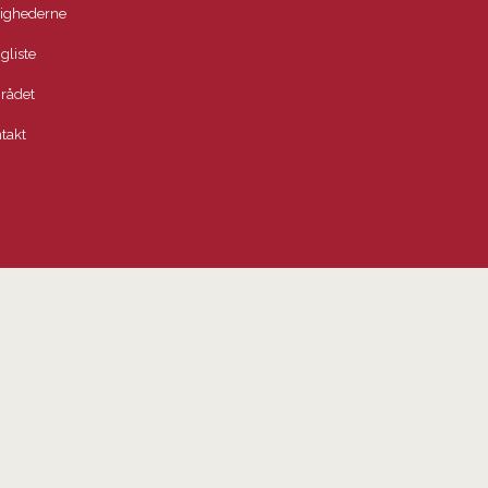
lighederne
igliste
rådet
takt