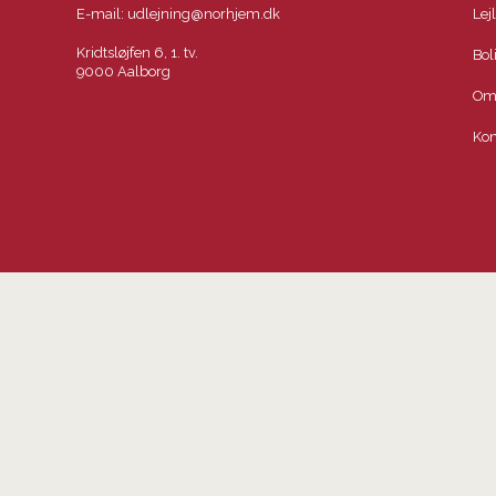
E-mail:
udlejning@norhjem.dk
Lej
Kridtsløjfen 6, 1. tv.
Bol
9000 Aalborg
Om
Kon