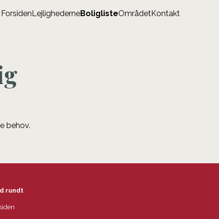
Forsiden
Lejlighederne
Boligliste
Området
Kontakt
ig
ne behov.
d rundt
siden