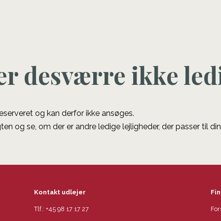
er desværre ikke led
 reserveret og kan derfor ikke ansøges.
ten og se, om der er andre ledige lejligheder, der passer til di
Kontakt udlejer
Fin
Tlf.:
+45 98 17 17 27
For