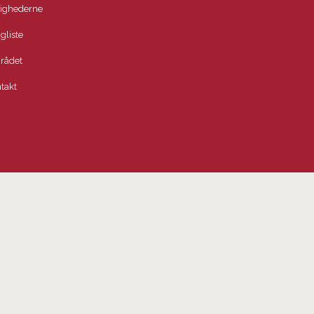
lighederne
igliste
rådet
takt