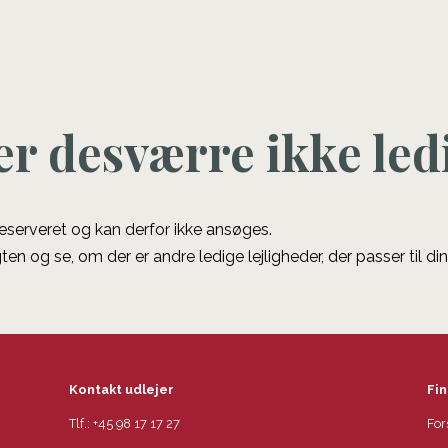
er desværre ikke led
 reserveret og kan derfor ikke ansøges.
ten og se, om der er andre ledige lejligheder, der passer til di
Kontakt udlejer
Fin
Tlf.:
+45 98 17 17 27
For