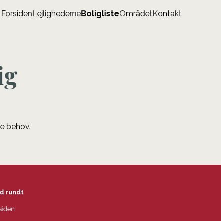
Forsiden
Lejlighederne
Boligliste
Området
Kontakt
ig
ne behov.
d rundt
siden