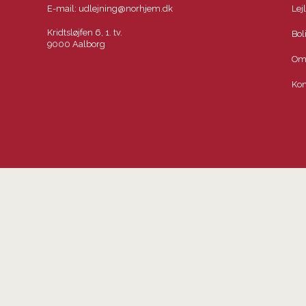
E-mail:
udlejning@norhjem.dk
Lej
Kridtsløjfen 6, 1. tv.
Bol
9000 Aalborg
Om
Kon