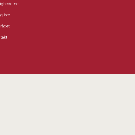
lighederne
igliste
rådet
takt