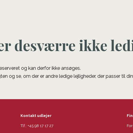
er desværre ikke led
 reserveret og kan derfor ikke ansøges.
ten og se, om der er andre ledige lejligheder, der passer til di
Kontakt udlejer
Fin
Tlf.:
+45 98 17 17 27
For