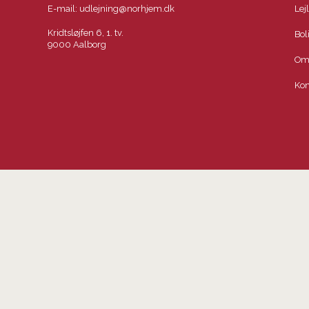
E-mail:
udlejning@norhjem.dk
Lej
Kridtsløjfen 6, 1. tv.
Bol
9000 Aalborg
Om
Kon