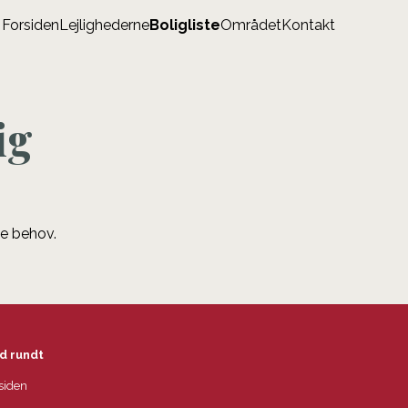
Forsiden
Lejlighederne
Boligliste
Området
Kontakt
ig
ne behov.
d rundt
siden