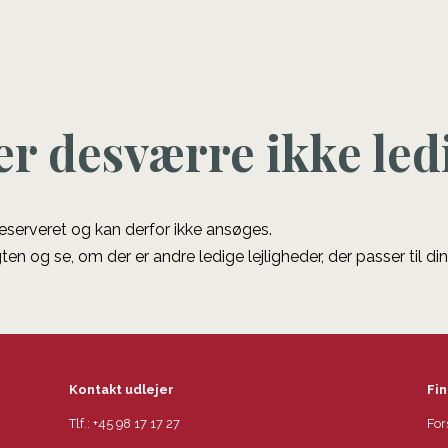
er desværre ikke led
 reserveret og kan derfor ikke ansøges.
ten og se, om der er andre ledige lejligheder, der passer til di
Kontakt udlejer
Fin
Tlf.:
+45 98 17 17 27
For