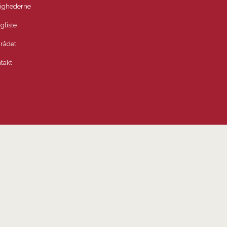
lighederne
igliste
rådet
takt