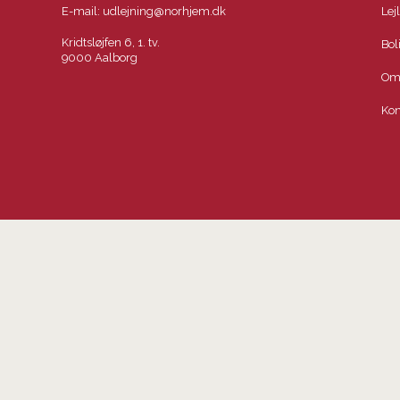
E-mail:
udlejning@norhjem.dk
Lej
Kridtsløjfen 6, 1. tv.
Bol
9000 Aalborg
Om
Kon