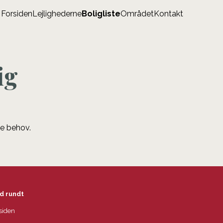
Forsiden
Lejlighederne
Boligliste
Området
Kontakt
ig
ne behov.
d rundt
siden