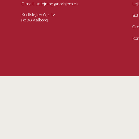
E-mail:
udlejning@norhjem.dk
Lej
Kridtsløjfen 6, 1. tv.
Bol
9000 Aalborg
Om
Kon