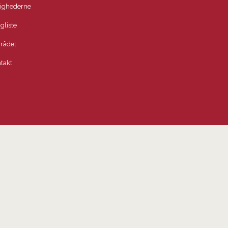
lighederne
igliste
rådet
takt