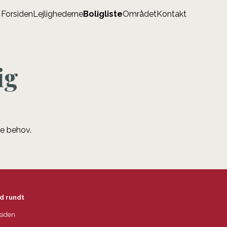
Forsiden
Lejlighederne
Boligliste
Området
Kontakt
ig
ne behov.
d rundt
siden