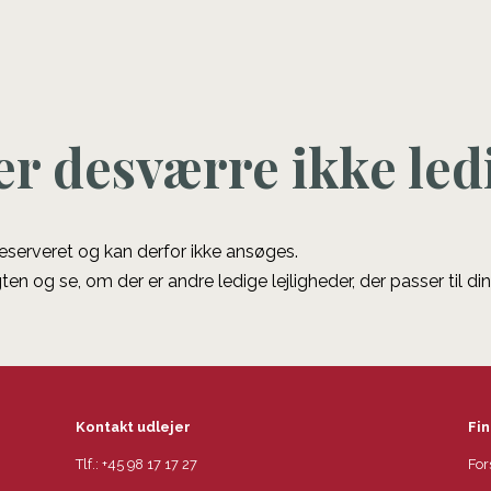
er desværre ikke led
 reserveret og kan derfor ikke ansøges.
ten og se, om der er andre ledige lejligheder, der passer til di
Kontakt udlejer
Fin
Tlf.:
+45 98 17 17 27
For