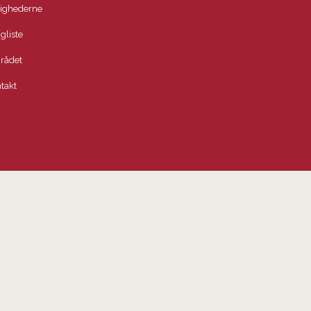
lighederne
igliste
rådet
takt