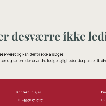
er desværre ikke led
 reserveret og kan derfor ikke ansøges.
ten og se, om der er andre ledige lejligheder, der passer til di
Kontakt udlejer
Fin
Tlf.:
+45 98 17 17 27
For