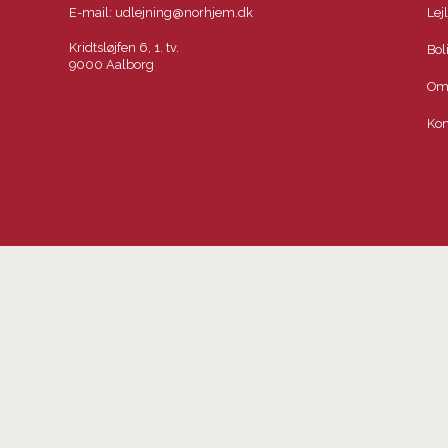
E-mail:
udlejning@norhjem.dk
Lej
Kridtsløjfen 6, 1. tv.
Bol
9000 Aalborg
Om
Kon