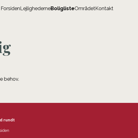
Forsiden
Lejlighederne
Boligliste
Området
Kontakt
ig
ne behov.
d rundt
siden