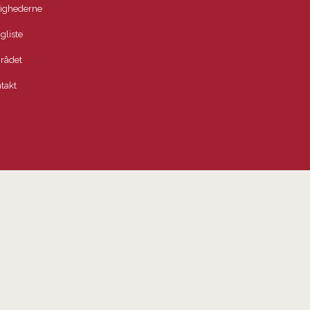
lighederne
igliste
rådet
takt