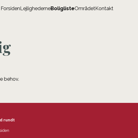
Forsiden
Lejlighederne
Boligliste
Området
Kontakt
ig
ne behov.
d rundt
siden