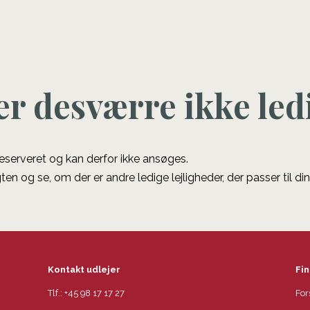
er desværre ikke led
 reserveret og kan derfor ikke ansøges.
ten og se, om der er andre ledige lejligheder, der passer til di
Kontakt udlejer
Fin
Tlf.:
+45 98 17 17 27
For