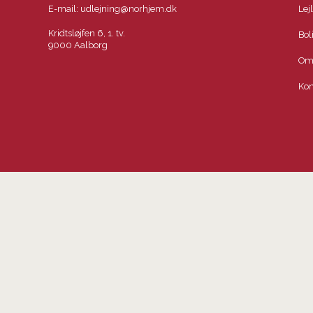
E-mail:
udlejning@norhjem.dk
Lej
Kridtsløjfen 6, 1. tv.
Bol
9000 Aalborg
Om
Kon