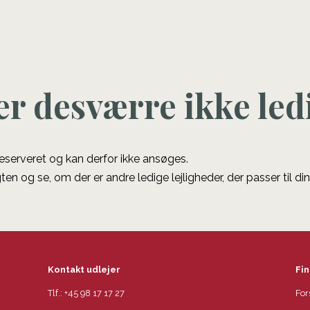
er desværre ikke led
 reserveret og kan derfor ikke ansøges.
ten og se, om der er andre ledige lejligheder, der passer til di
Kontakt udlejer
Fin
Tlf.:
+45 98 17 17 27
For