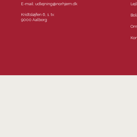
E-mail:
udlejning@norhjem.dk
Lej
Kridtsløjfen 6, 1. tv.
Bol
9000 Aalborg
Om
Kon