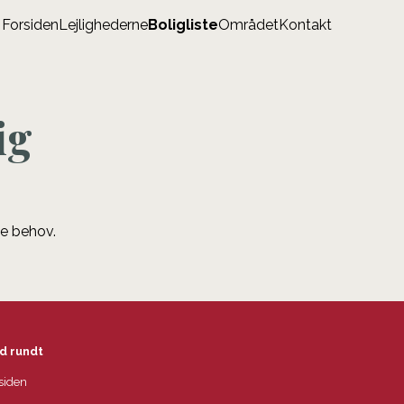
Forsiden
Lejlighederne
Boligliste
Området
Kontakt
ig
ne behov.
d rundt
siden