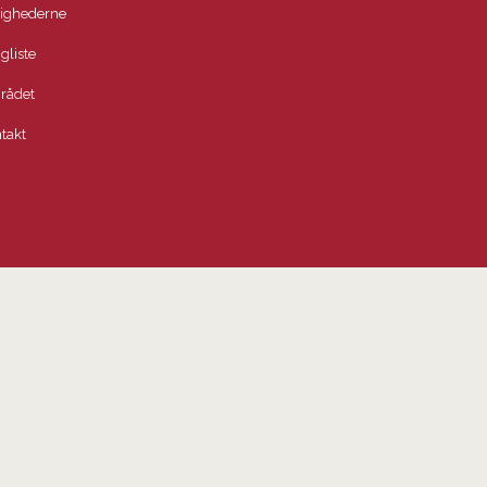
lighederne
igliste
rådet
takt