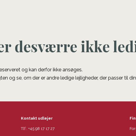
er desværre ikke led
 reserveret og kan derfor ikke ansøges.
ten og se, om der er andre ledige lejligheder, der passer til di
Kontakt udlejer
Fin
Tlf.:
+45 98 17 17 27
For