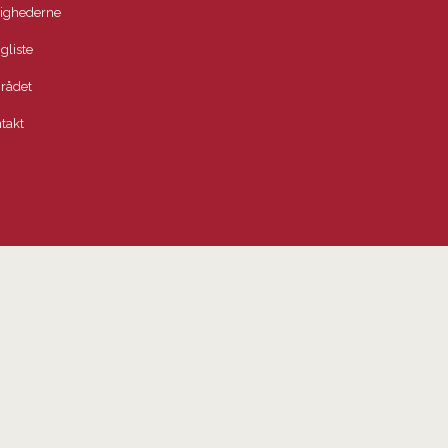
lighederne
igliste
rådet
takt