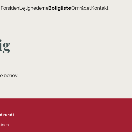
Forsiden
Lejlighederne
Boligliste
Området
Kontakt
ig
ne behov.
d rundt
siden