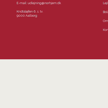
E-mail:
udlejning@norhjem.dk
Lej
Kridtsløjfen 6, 1. tv.
Bol
9000 Aalborg
Om
Kon