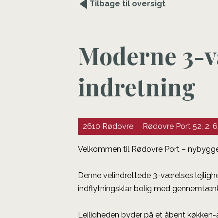
Tilbage til oversigt
Moderne 3-v
indretning
2610 Rødovre
Rødovre Port 52, 2. 6
Velkommen til Rødovre Port – nybygge
Denne velindrettede 3-værelses lejligh
indflytningsklar bolig med gennemtænkte
Lejligheden byder på et åbent køkken-al