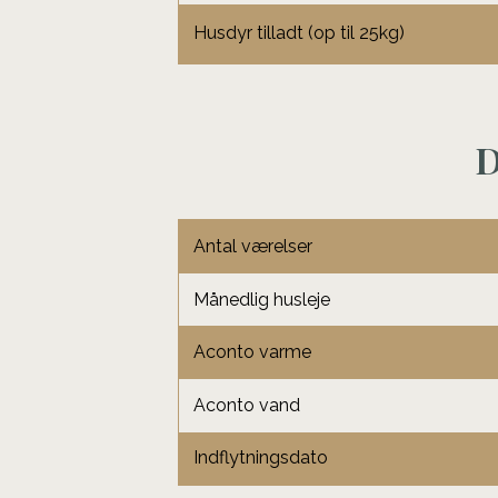
Husdyr tilladt (op til 25kg)
D
Antal værelser
Månedlig husleje
Aconto varme
Aconto vand
Indflytningsdato