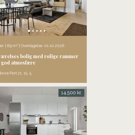
ær. | 69 m² | Overtagelse: 01.10.2026
værelses bolig med rolige rammer
 god atmosfære
ovre Port 21, 15. 5.
14.500 kr.