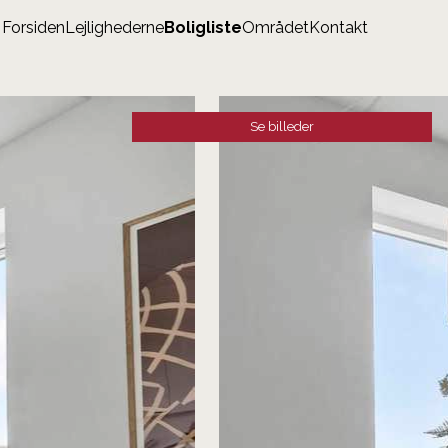
Forsiden
Lejlighederne
Boligliste
Området
Kontakt
Se billeder