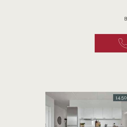
B
14.50