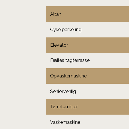
Altan
Cykelparkering
Elevator
Fælles tagterrasse
Opvaskemaskine
Seniorvenlig
Tørretumbler
Vaskemaskine