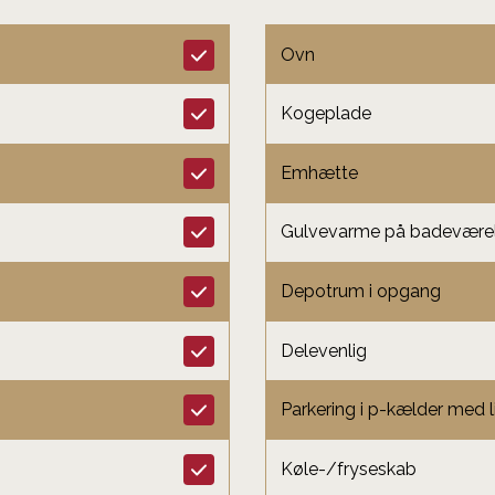
Ovn
Kogeplade
Emhætte
Gulvevarme på badevære
Depotrum i opgang
Delevenlig
Parkering i p-kælder med l
Køle-/fryseskab