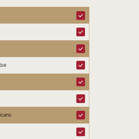
lse
icens