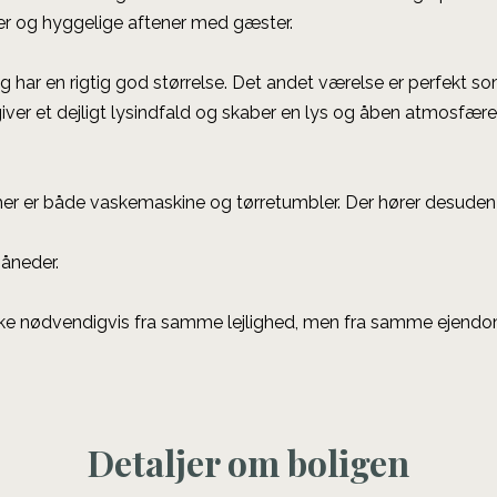
der og hyggelige aftener med gæster.
har en rigtig god størrelse. Det andet værelse er perfekt so
giver et dejligt lysindfald og skaber en lys og åben atmosfære.
her er både vaskemaskine og tørretumbler. Der hører desuden 
måneder.
kke nødvendigvis fra samme lejlighed, men fra samme ejendom
Detaljer om boligen