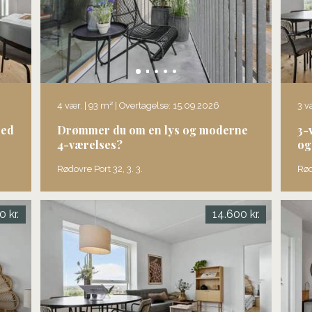
4 vær. | 93 m² | Overtagelse: 15.09.2026
3 v
hed
Drømmer du om en lys og moderne
3-
4-værelses?
og
Rødovre Port 32, 3. 3.
Rød
0 kr.
14.600 kr.