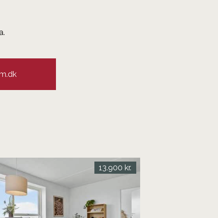
a.
em.dk
13.900 kr.