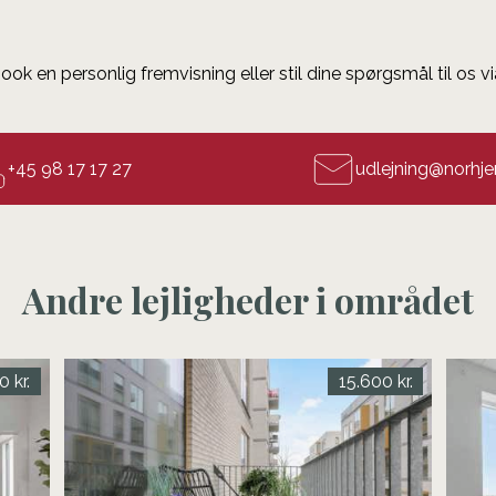
ook en personlig fremvisning eller stil dine spørgsmål til os vi
+45 98 17 17 27
udlejning@norhj
Andre lejligheder i området
0 kr.
15.600 kr.