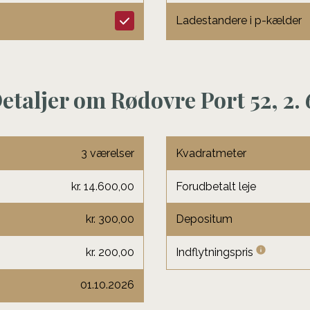
Ladestandere i p-kælder
etaljer om Rødovre Port 52, 2. 
3 værelser
Kvadratmeter
kr. 14.600,00
Forudbetalt leje
kr. 300,00
Depositum
kr. 200,00
Indflytningspris
01.10.2026