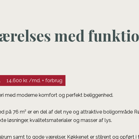
ærelses med funktio
.
14.600 kr. /md. + forbrug
ri med moderne komfort og perfekt beliggenhed.
ed på 76 m² er en del af det nye og attraktive boligområde 
 løsninger, kvalitetsmaterialer og masser af lys.
rum samt to gode værelser. Køkkenet er stilrent og opført i t