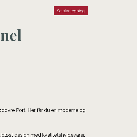
Se plantegning
nel
Rødovre Port. Her får du en moderne og
idløst design med kvalitetshvidevarer.