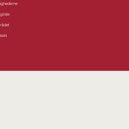
lighederne
igliste
rådet
takt