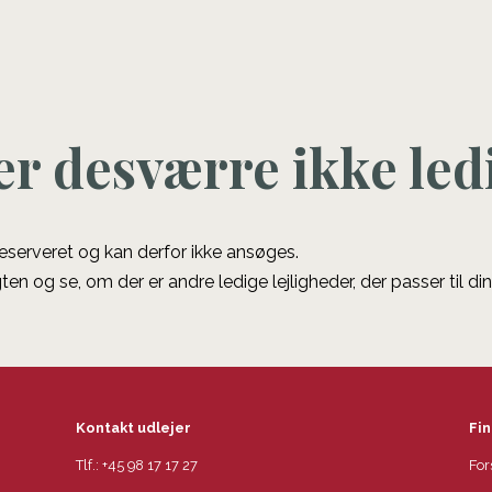
er desværre ikke led
 reserveret og kan derfor ikke ansøges.
ten og se, om der er andre ledige lejligheder, der passer til di
Kontakt udlejer
Fin
Tlf.:
+45 98 17 17 27
For