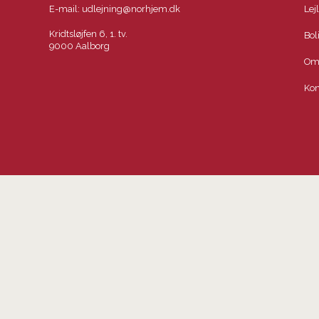
E-mail:
udlejning@norhjem.dk
Lej
Kridtsløjfen 6, 1. tv.
Bol
9000 Aalborg
Om
Kon