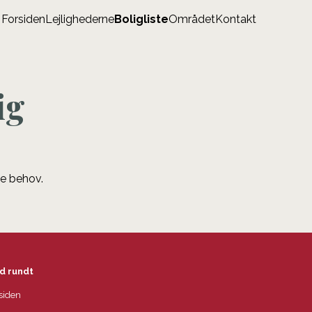
Forsiden
Lejlighederne
Boligliste
Området
Kontakt
ig
ne behov.
d rundt
siden