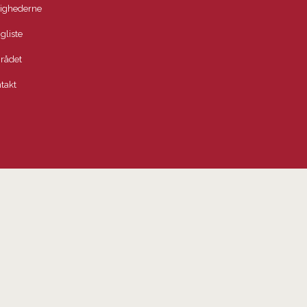
lighederne
igliste
rådet
takt