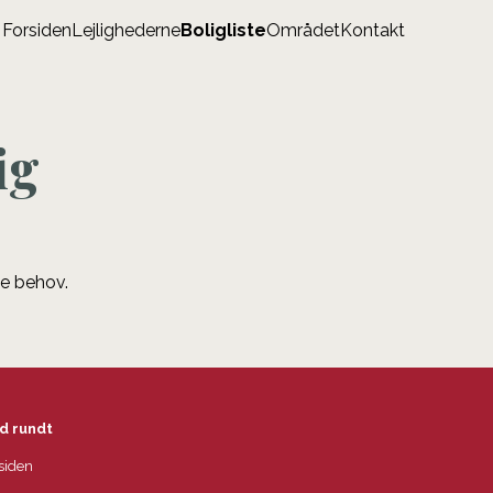
Forsiden
Lejlighederne
Boligliste
Området
Kontakt
ig
ne behov.
d rundt
siden