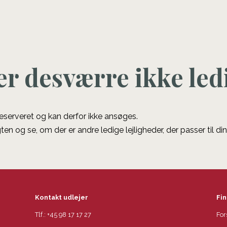
er desværre ikke led
 reserveret og kan derfor ikke ansøges.
ten og se, om der er andre ledige lejligheder, der passer til di
Kontakt udlejer
Fin
Tlf.:
+45 98 17 17 27
For