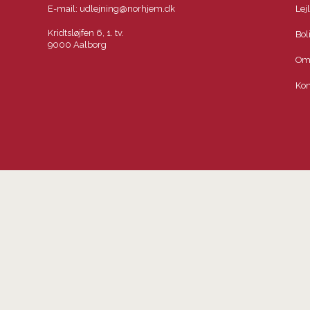
E-mail:
udlejning@norhjem.dk
Lej
Kridtsløjfen 6, 1. tv.
Bol
9000 Aalborg
Om
Kon