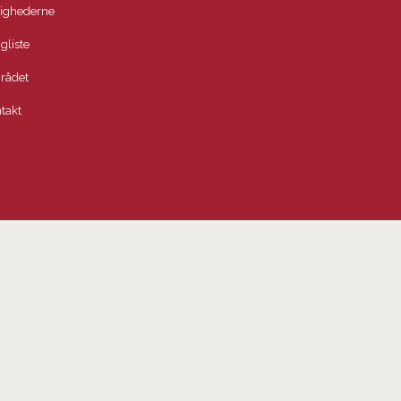
lighederne
igliste
rådet
takt