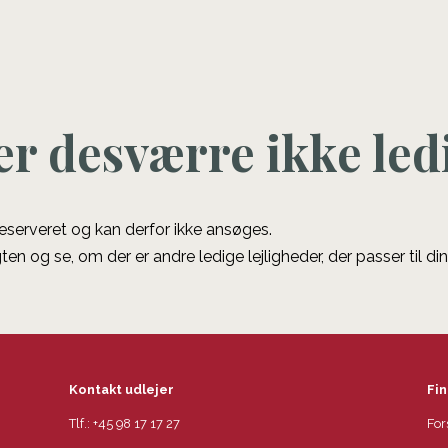
er desværre ikke led
 reserveret og kan derfor ikke ansøges.
ten og se, om der er andre ledige lejligheder, der passer til di
Kontakt udlejer
Fin
Tlf.:
+45 98 17 17 27
For