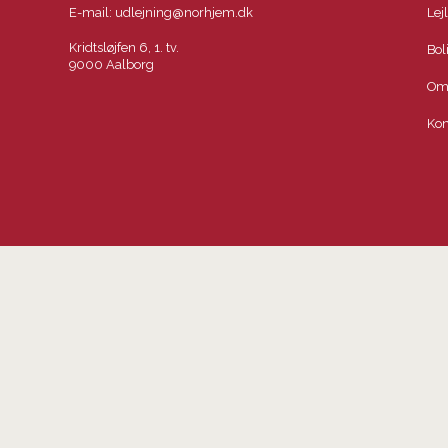
E-mail:
udlejning@norhjem.dk
Lej
Kridtsløjfen 6, 1. tv.
Bol
9000 Aalborg
Om
Kon