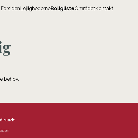
Forsiden
Lejlighederne
Boligliste
Området
Kontakt
ig
ne behov.
d rundt
siden