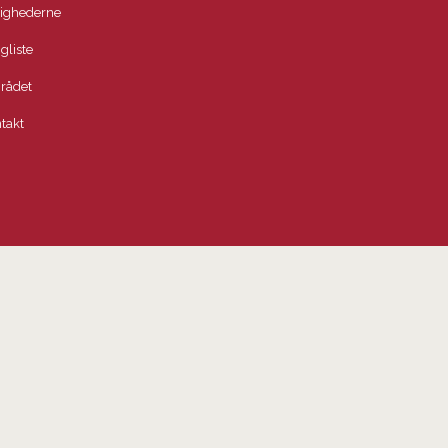
lighederne
igliste
rådet
takt