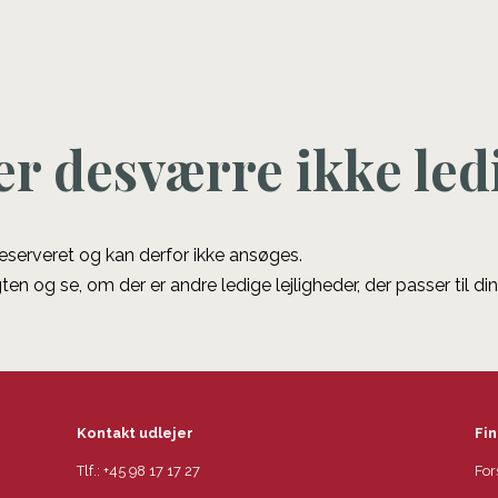
er desværre ikke led
 reserveret og kan derfor ikke ansøges.
ten og se, om der er andre ledige lejligheder, der passer til di
Kontakt udlejer
Fin
Tlf.:
+45 98 17 17 27
For