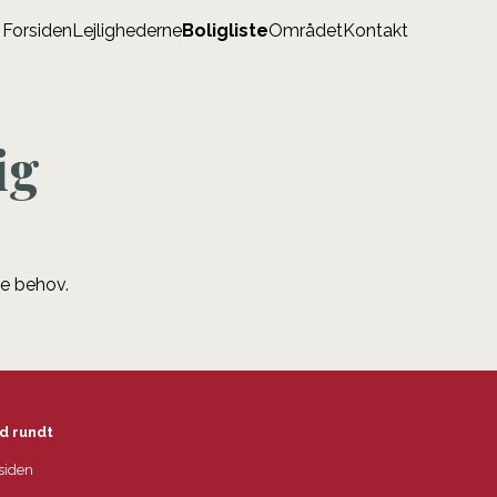
Forsiden
Lejlighederne
Boligliste
Området
Kontakt
ig
ne behov.
d rundt
siden