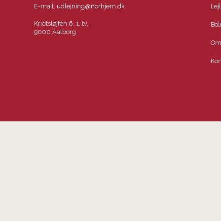
E-mail:
udlejning@norhjem.dk
Lej
Kridtsløjfen 6, 1. tv.
Bol
9000 Aalborg
Om
Kon