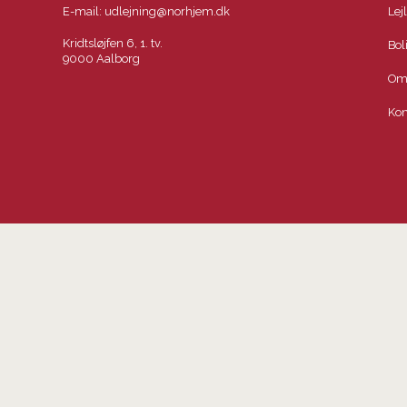
E-mail:
udlejning@norhjem.dk
Lej
Kridtsløjfen 6, 1. tv.
Bol
9000 Aalborg
Om
Kon