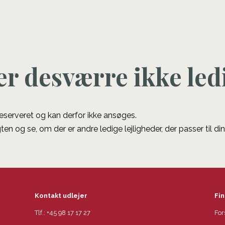
er desværre ikke led
 reserveret og kan derfor ikke ansøges.
ten og se, om der er andre ledige lejligheder, der passer til di
Kontakt udlejer
Fin
Tlf.:
+45 98 17 17 27
For