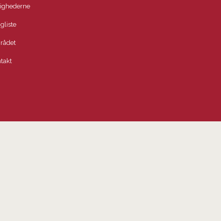
lighederne
igliste
rådet
takt