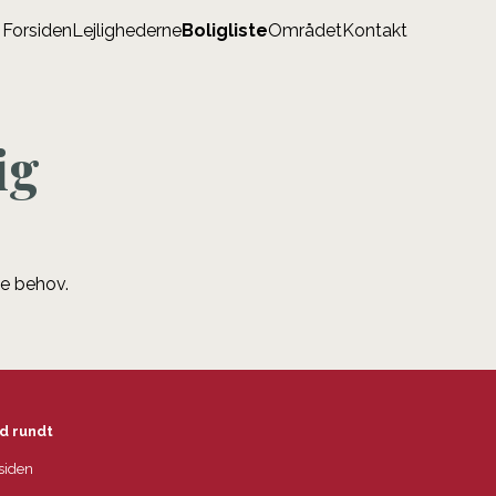
Forsiden
Lejlighederne
Boligliste
Området
Kontakt
ig
ne behov.
d rundt
siden