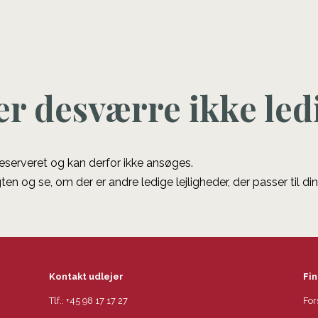
er desværre ikke led
 reserveret og kan derfor ikke ansøges.
ten og se, om der er andre ledige lejligheder, der passer til di
Kontakt udlejer
Fin
Tlf.:
+45 98 17 17 27
For