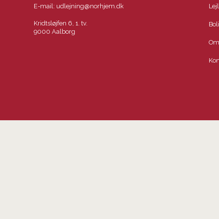
E-mail:
udlejning@norhjem.dk
Lej
Kridtsløjfen 6, 1. tv.
Bol
9000 Aalborg
Om
Kon