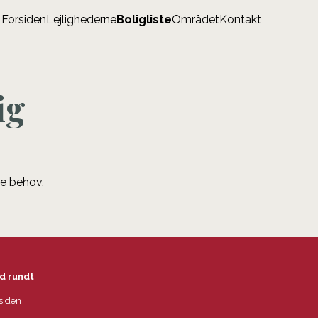
Forsiden
Lejlighederne
Boligliste
Området
Kontakt
ig
ne behov.
d rundt
siden