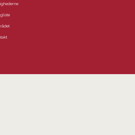
lighederne
igliste
rådet
takt