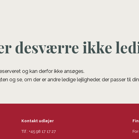
er desværre ikke led
 reserveret og kan derfor ikke ansøges.
ten og se, om der er andre ledige lejligheder, der passer til di
Kontakt udlejer
Fin
Tlf.:
+45 98 17 17 27
For