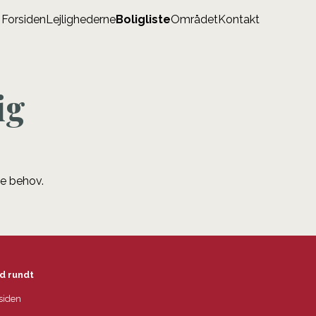
Forsiden
Lejlighederne
Boligliste
Området
Kontakt
ig
ne behov.
d rundt
siden