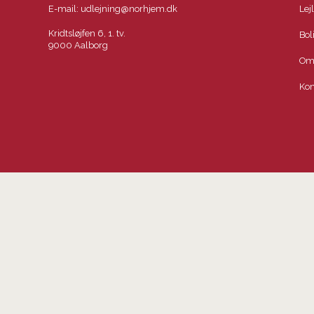
E-mail:
udlejning@norhjem.dk
Lej
Kridtsløjfen 6, 1. tv.
Bol
9000 Aalborg
Om
Kon