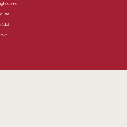
lighederne
igliste
rådet
takt