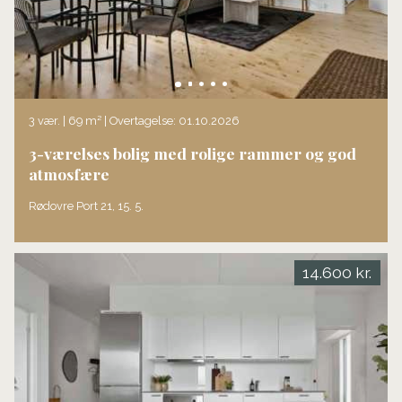
3 vær. | 69 m² | Overtagelse: 01.10.2026
3-værelses bolig med rolige rammer og god
atmosfære
Rødovre Port 21, 15. 5.
14.600 kr.