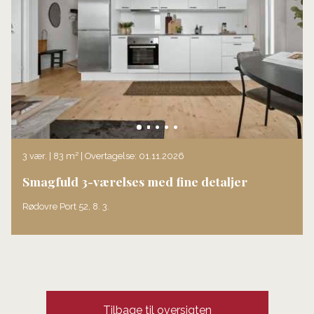
3 vær. | 83 m² | Overtagelse: 01.11.2026
Smagfuld 3-værelses med fine detaljer
Rødovre Port 52, 8. 3.
Tilbage til oversigten