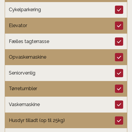
Cykelparkering
Elevator
Fælles tagterrasse
Opvaskemaskine
Seniorvenlig
Tørretumbler
Vaskemaskine
Husdyr tilladt (op til 25kg)