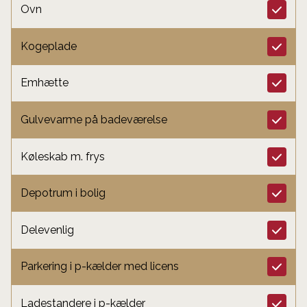
Ovn
Kogeplade
Emhætte
Gulvevarme på badeværelse
Køleskab m. frys
Depotrum i bolig
Delevenlig
Parkering i p-kælder med licens
Ladestandere i p-kælder