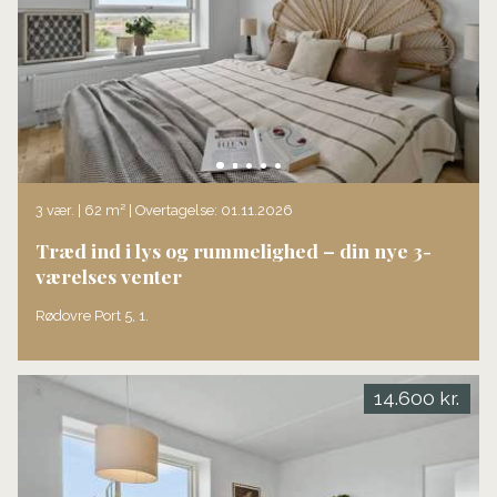
3 vær. | 62 m² | Overtagelse: 01.11.2026
Træd ind i lys og rummelighed – din nye 3-
værelses venter
Rødovre Port 5, 1.
14.600 kr.