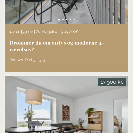
4 vær. | 93 m² | Overtagelse: 15.09.2026
Drømmer du om en lys og moderne 4-
værelses?
Rødovre Port 32, 3. 3.
13.900 kr.