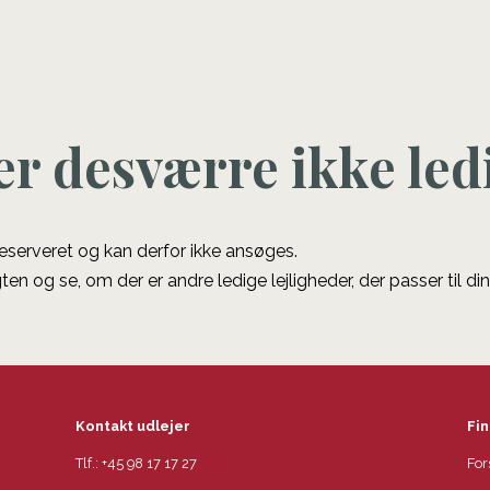
er desværre ikke led
 reserveret og kan derfor ikke ansøges.
ten og se, om der er andre ledige lejligheder, der passer til di
Kontakt udlejer
Fin
Tlf.:
+45 98 17 17 27
For