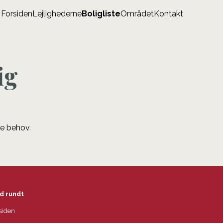
Forsiden
Lejlighederne
Boligliste
Området
Kontakt
ig
ne behov.
d rundt
siden