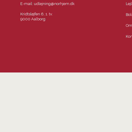
E-mail:
udlejning@norhjem.dk
Lej
Kridtsløjfen 6, 1. tv.
Bol
9000 Aalborg
Om
Kon