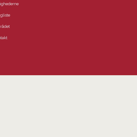
lighederne
igliste
rådet
takt